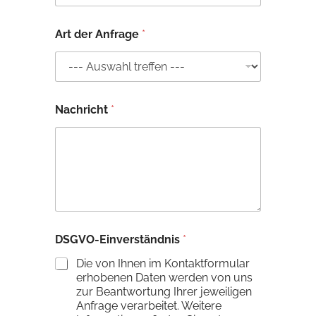
Art der Anfrage
*
d
Nachricht
*
e
r
D
S
G
V
O
-
E
i
DSGVO-Einverständnis
*
n
v
Die von Ihnen im Kontaktformular
e
erhobenen Daten werden von uns
r
zur Beantwortung Ihrer jeweiligen
s
Anfrage verarbeitet. Weitere
t