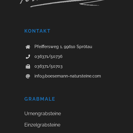
n
i
s
KONTAKT
Pfeiffersweg 1, 99610 Sprötau
036371/50736
036371/50703
info@boesemann-natursteine.com
GRABMALE
Urnengrabsteine
Einzelgrabsteine